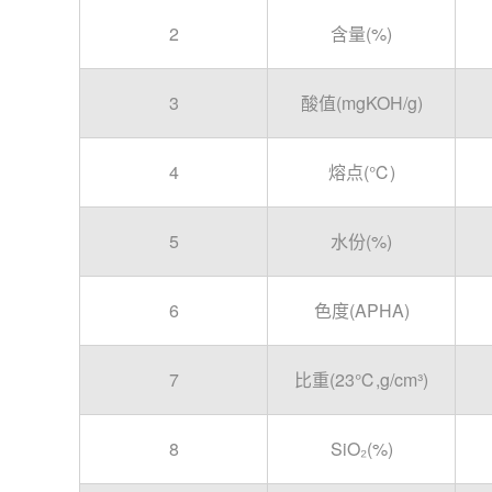
2
含量(%)
3
酸值(mgKOH/g)
4
熔点(℃)
5
水份(%)
6
色度(APHA)
7
比重(23℃,g/cm³)
8
SiO₂
(%)