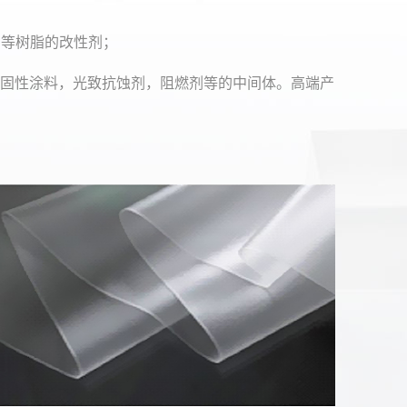
P等树脂的改性剂；
固性涂料，光致抗蚀剂，阻燃剂等的中间体。高端产