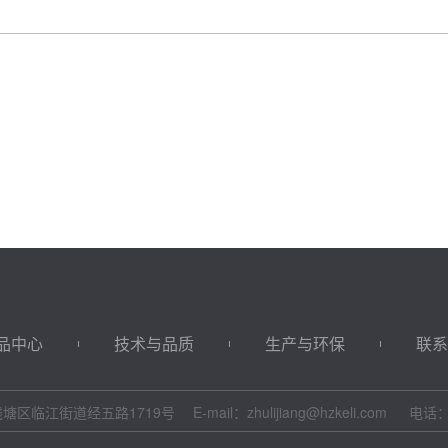
品中心
技术与品质
生产与环保
联系
塘区临江街道经五路1719号
E-mail：zhulijiang@hzkeli.com
电话：8