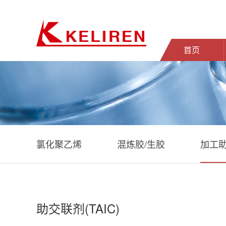
首页
氯化聚乙烯
混炼胶/生胶
加工
助交联剂(TAIC)