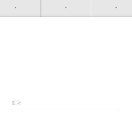
-
-
-