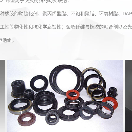
、苯乙烯型离子交换树脂的助交联剂；
种橡胶的助硫化剂、聚丙烯酸脂、不饱和聚脂、环氧树脂、DA
工性等物化性和抗化学腐蚀性；聚脂纤维与橡胶的粘合剂以及光
电池组。