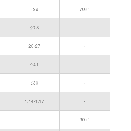
≥99
70±1
≤0.3
-
23-27
-
≤0.1
-
≤30
-
1.14-1.17
-
-
30±1