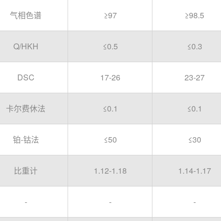
气相色谱
≥97
≥98.5
Q/HKH
≤0.5
≤0.3
DSC
17-26
23-27
卡尔费休法
≤0.1
≤0.1
铂-钴法
≤50
≤30
比重计
1.12-1.18
1.14-1.17
-
-
-